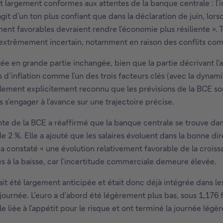
nt largement conformes aux attentes de la banque centrale : l’in
s’agit d’un ton plus confiant que dans la déclaration de juin, lo
ent favorables devraient rendre l’économie plus résiliente ». 
 extrêmement incertain, notamment en raison des conflits co
e en grande partie inchangée, bien que la partie décrivant l’a
’inflation comme l’un des trois facteurs clés (avec la dynamiqu
galement explicitement reconnu que les prévisions de la BCE son
s’engager à l’avance sur une trajectoire précise.
ente de la BCE a réaffirmé que la banque centrale se trouve da
 de 2 %. Elle a ajouté que les salaires évoluent dans la bonne d
 a constaté « une évolution relativement favorable de la crois
s à la baisse, car l’incertitude commerciale demeure élevée.
vait été largement anticipée et était donc déjà intégrée dans 
ournée. L’euro a d’abord été légèrement plus bas, sous 1,176 fa
 liée à l’appétit pour le risque et ont terminé la journée lég