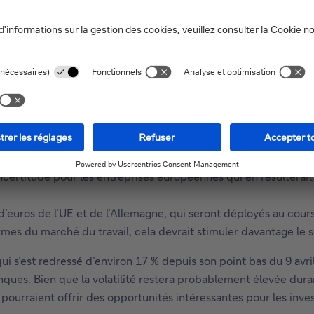
de à un nouvel abaissement de 25 points de base (éventuelle
 du cycle d’assouplissement actuel (en supposant que l’économ
ats-Unis et l’UE parviennent à un accord dans leurs négociati
l’incertitude pour les entreprises européennes qui en résultera
 d’euros de l’UE et de l’Allemagne, qui seront déployés au co
ormes du marché du travail, cela devrait stimuler davantage le 
i s’est redressé d’environ 17 % depuis son point bas du 9 avril
nques. Bien que la volatilité restera probablement élevée duran
 pourraient offrir des opportunités intéressantes pour les inv