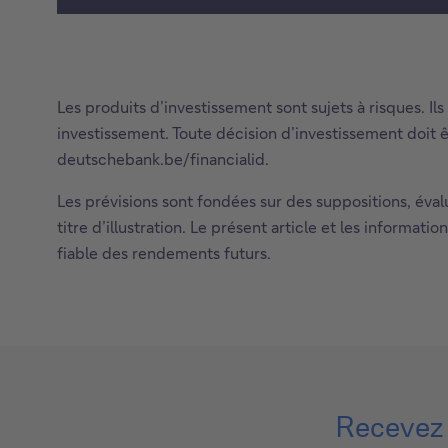
c
o
u
v
Les produits d’investissement sont sujets à risques. I
r
investissement. Toute décision d’investissement doit ê
e
deutschebank.be/financialid.
z
n
Les prévisions sont fondées sur des suppositions, éval
o
titre d’illustration. Le présent article et les informa
s
fiable des rendements futurs.
s
e
r
v
i
c
Recevez p
e