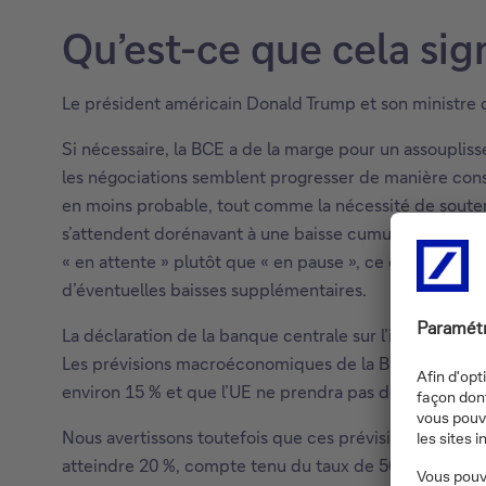
Qu’est-ce que cela sign
Le président américain Donald Trump et son ministre d
Si nécessaire, la BCE a de la marge pour un assoupliss
les négociations semblent progresser de manière constr
en moins probable, tout comme la nécessité de souteni
s’attendent dorénavant à une baisse cumulée de 18 point
« en attente » plutôt que « en pause », ce qui signifie
d’éventuelles baisses supplémentaires.
La déclaration de la banque centrale sur l’inflation s
Les prévisions macroéconomiques de la BCE reposent e
environ 15 % et que l’UE ne prendra pas de mesures de
Nous avertissons toutefois que ces prévisions pourraien
atteindre 20 %, compte tenu du taux de 50 % sur le cu