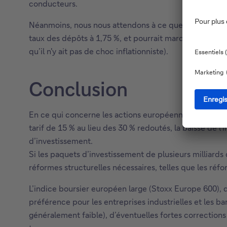
conducteurs.
Néanmoins, nous nous attendons à ce que la BCE procè
taux des dépôts à 1,75 %, et pourrait marquer la fin
qu’il n'y ait pas de choc inflationniste).
Conclusion
En ce qui concerne les actions européennes, si les Ét
tarif de 15 % au lieu des 30 % redoutés, la baisse de 
d’investissement.
Si les paquets d’investissement de plusieurs milliards
réformes structurelles nécessaires, telles que les réf
L’indice boursier européen large (Stoxx Europe 600), qu
préférence pour les entreprises industrielles et les ba
généralement faible), d’éventuelles fortes corrections