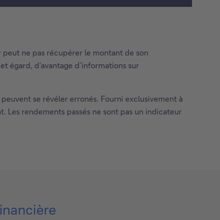
n
t
a
c
eur peut ne pas récupérer le montant de son
t
cet égard, d’avantage d’informations sur
e
z
-
i peuvent se révéler erronés. Fourni exclusivement à
n
ment. Les rendements passés ne sont pas un indicateur
o
u
s
financière