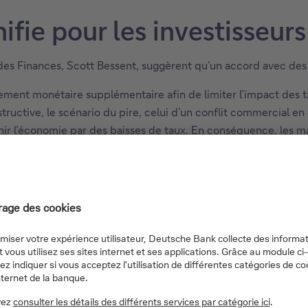
ifie pour les investisseurs
es Finances, Scott Bessent, suggèrent qu’un accord avec des t
ement monétaire supplémentaire afin de limiter l’impact des ta
uctive, le scénario du pire, celui d’un conflit commercial en 
r l’économie par des baisses de taux. En conséquence, les mar
s de base d’ici la fin de l’année. Cela se reflète dans la desc
 qu’une nouvelle baisse reste possible à l’avenir. La BCE garde 
uggère que cette dernière est globalement sous contrôle, ce qui
n grande partie sur l’hypothèse que les droits de douane amér
 représailles.
t s’avérer trop optimistes, car le taux effectif final sur les 
ivre et de la perspective de nouveaux taux sectoriels spécifiq