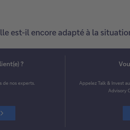
lle est-il encore adapté à la situat
ient(e) ?
Vous
ls de nos experts.
Appelez Talk & Invest a
Advisory C