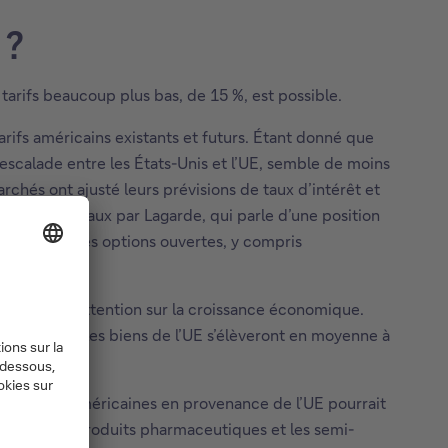
 ?
arifs beaucoup plus bas, de 15 %, est possible.
rifs américains existants et futurs. Étant donné que
escalade entre les États-Unis et l’UE, semble de moins
chés ont ajusté leurs prévisions de taux d’intérêt et
ription des taux par Lagarde, qui parle d’une position
donc toutes les options ouvertes, y compris
 recentre l’attention sur la croissance économique.
icains sur les biens de l’UE s’élèveront en moyenne à
importations américaines en provenance de l’UE pourrait
ues sur les produits pharmaceutiques et les semi-