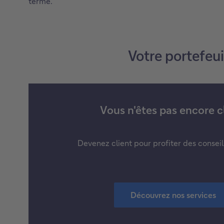
terme.
Votre portefeui
Vous n'êtes pas encore cl
Devenez client pour profiter des consei
Découvrez nos services
D
é