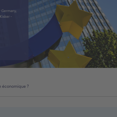
er Germany,
Kisker -
ion économique ?