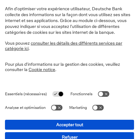
nécessaire
L’économie de la zone euro a connu un coup d’arrêt au
cours de ces derniers trimestres. Après une croissance
e
nulle au 2
trimestre, l’économie s’est même
e
légèrement contractée au 3
trimestre (-0,1 %). Le
resserrement des conditions de financement et
l’augmentation du coût du crédit pèsent de plus en
plus sur l’activité, en particulier sur l’investissement et
la construction. La faiblesse de la demande mondiale
est un frein supplémentaire pour les secteurs orientés
vers l’exportation. Le sentiment dans les secteurs de
l’industrie manufacturière et des services n’est pas au
beau fixe et les indices des directeurs d’achat
suggèrent que l’économie devrait rester faible, voire
enregistrer une récession technique (deux trimestres
consécutifs de contraction) à court terme.