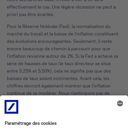
effectivement le cas. Une légère récession ne peut a
priori pas être écartée.
Pour la Réserve fédérale (Fed), la normalisation du
marché du travail et la baisse de l’inflation constituent
des évolutions encourageantes. Seulement, il reste
encore beaucoup de chemin à parcourir pour que
l’inflation revienne autour de 2%. Si la Fed a achevé sa
série de hausses de taux (le taux directeur se situe
entre 5,25% et 5,50%), cela ne signifie pas que des
baisses de taux soient imminentes. Avant cela, les
chiffres devront également montrer que l’inflation
continue de se modérer. Nous n’anticipons pas de
première baisse des taux d’intérêt avant mi-2024.
Zone euro : un nouvel élan est