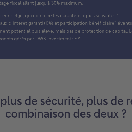
ntage fiscal allant jusqu’à 30% maximum.
reur belge, qui combine les caractéristiques suivantes :
2
aux d’intérêt garanti (0%) et participation bénéficiaire
éventue
ment potentiel plus élevé, mais pas de protection de capital.
-jacents gérés par DWS Investments SA.
plus de sécurité, plus de
combinaison des deux ?