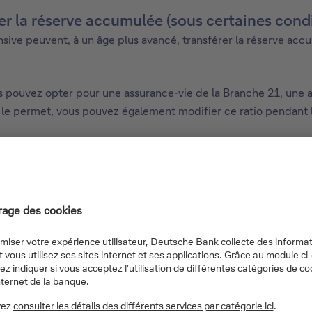
rer la réserve accumulée (sous certaines cond
ive peuvent, à un âge plus avancé, transférer la réserve accum
ous pouvez opter pour une assurance-vie de la Branche 21, une
D le permet, vous pouvez également modifier ce ratio pendant 
les taxes sont énumérés dans la « Fiche d'information financière
 ou épargne à long terme