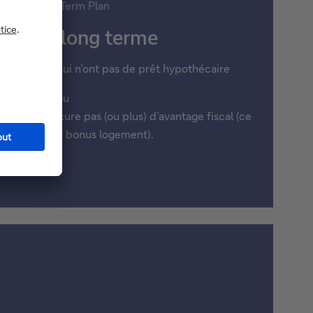
DB Long Term Plan
rgne à long terme
 pour ceux qui n’ont pas de prêt hypothécaire
ou
aire ne procure pas (ou plus) d’avantage fiscal (ce
’on appelle le bonus logement).