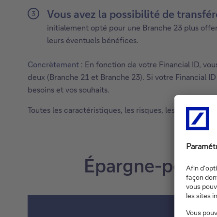
Vous avez la possibilité de transfé
initialement opté pour une Branche 23 plus offens
leurs éventuels bénéfices.
Concrètement
: En fonction de votre Financial ID, v
deux (Branche 21 et Branche 23). Si votre Financial I
besoins et vos souhaits.
Toutes les caractéristiques, les risques, les coûts et 
Épargne-pension