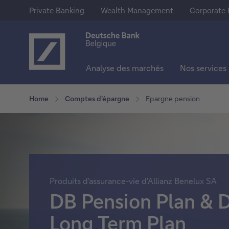
Private Banking
Wealth Management
Corporate 
Analyse des marchés
Nos services
Notre offre
Epargne & Investissements
En savoir plus sur Deutsche Ba
Home
Comptes d'épargne
Epargne pension
Private Banking
Comptes d'épargne
A propos de nous
Wealth Management
Comptes à terme
Deutsche Bank Group
Corporate Banking
Actions
Presse
Produits d'assurance-vie d'Allianz Benelux SA
Trackers
Jobs
DB Pension Plan & 
Fonds
Long Term Plan
Obligations