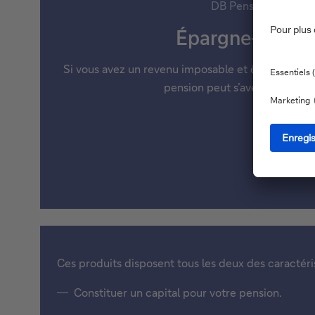
DB Pension Plan
Épargne-pensi
Si vous avez un revenu imposable et êtes âgé d'au
pension peut s’avérer intéres
Ces produits disposent tous les deux des caractéris
Constituer un capital pour votre pension.