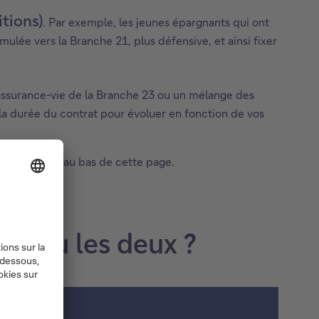
itions)
. Par exemple, les jeunes épargnants qui ont
ulée vers la Branche 21, plus défensive, et ainsi fixer
 assurance-vie de la Branche 23 ou un mélange des
la durée du contrat pour évoluer en fonction de vos
 » disponible au bas de cette page.
 ? Ou les deux ?