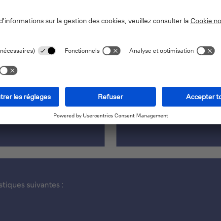
on
Épa
 moins 18 ans, l’épargne-
Surtout intéressante
sante.
pour qui le prêt hypothéc
que l
tiques suivantes :