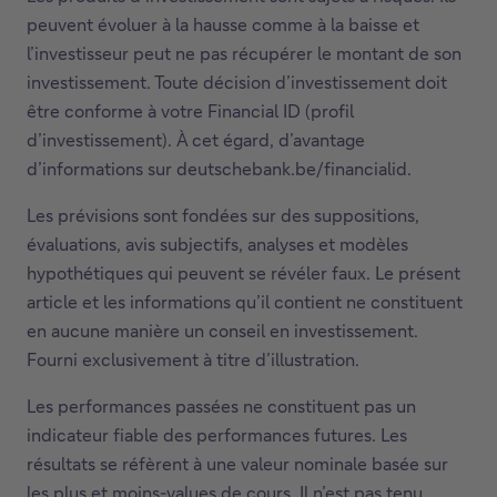
s
peuvent évoluer à la hausse comme à la baisse et
e
l’investisseur peut ne pas récupérer le montant de son
z
investissement. Toute décision d’investissement doit
-
être conforme à votre Financial ID (profil
n
d’investissement). À cet égard, d’avantage
o
d’informations sur deutschebank.be/financialid.
u
s
Les prévisions sont fondées sur des suppositions,
évaluations, avis subjectifs, analyses et modèles
hypothétiques qui peuvent se révéler faux. Le présent
article et les informations qu’il contient ne constituent
en aucune manière un conseil en investissement.
Fourni exclusivement à titre d’illustration.
Les performances passées ne constituent pas un
indicateur fiable des performances futures. Les
résultats se réfèrent à une valeur nominale basée sur
les plus et moins-values de cours. Il n’est pas tenu