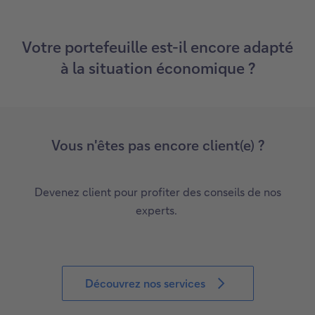
e
r
Votre portefeuille est-il encore adapté
l
à la situation économique ?
e
p
o
d
c
Vous n'êtes pas encore client(e) ?
a
s
Devenez client pour profiter des conseils de nos
t
experts.
Découvrez nos services
D
é