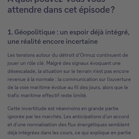
l
u
attendre dans cet épisode ?
e
v
p
r
o
i
1. Géopolitique : un espoir déjà intégré,
d
r
une réalité encore incertaine
c
a
a
d
Les tensions autour du détroit d’Ormuz continuent de
s
a
jouer un rôle clé. Malgré des signaux évoquant une
t
n
désescalade, la situation sur le terrain n’est pas encore
s
revenue à la normale : la communication sur l’ouverture
u
de la voie maritime évolue au fil des jours, alors que le
n
trafic maritime effectif reste limité.
e
Cette incertitude est néanmoins en grande partie
n
ignorée par les marchés. Les anticipations d’un accord
o
et d’une normalisation des flux énergétiques semblent
u
déjà intégrées dans les cours, ce qui explique en partie
v