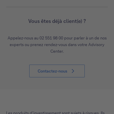
c
o
u
Vous êtes déjà client(e) ?
v
r
Appelez-nous au 02 551 98 00 pour parler à un de nos
e
experts ou prenez rendez-vous dans votre Advisory
z
Center.
n
o
s
Contactez-nous
s
C
e
o
r
n
v
t
i
a
c
c
e
Les produits d’investissement sont sujets à risques. Ils
t