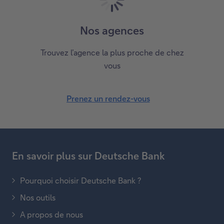
v
e
Nos agences
z
-
Trouvez l’agence la plus proche de chez
n
vous
o
u
s
Prenez un rendez-vous
P
u
r
n
e
e
n
-
En savoir plus sur Deutsche Bank
e
m
z
a
Pourquoi choisir Deutsche Bank ?
u
i
n
Nos outils
l
r
A propos de nous
e