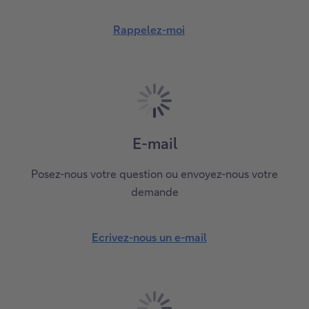
r
t
Rappelez-moi
R
i
a
c
p
l
p
e
e
s
l
E-mail
e
z
Posez-nous votre question ou envoyez-nous votre
-
demande
m
o
i
Ecrivez-nous un e-mail
E
c
r
i