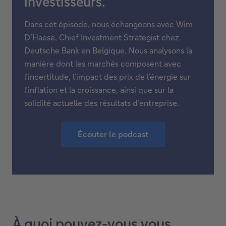
investisseurs.
Dans cet épisode, nous échangeons avec Wim
D’Haese, Chief Investment Strategist chez
Deutsche Bank en Belgique. Nous analysons la
manière dont les marchés composent avec
l’incertitude, l’impact des prix de l’énergie sur
l’inflation et la croissance, ainsi que sur la
solidité actuelle des résultats d’entreprise.
Écouter le podcast
É
C
c
e
o
l
u
i
t
e
e
n
r
o
À quoi pouvez-vous vous