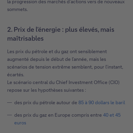
la progression des marchés d’actions vers de nouveaux
e
sommets.
l
l
e
2. Prix de l’énergie : plus élevés, mais
f
maîtrisables
e
n
Les prix du pétrole et du gaz ont sensiblement
ê
augmenté depuis le début de l’année, mais les
t
scénarios de tension extrême semblent, pour l’instant,
r
écartés.
e
Le scénario central du Chief Investment Office (CIO)
.
repose sur les hypothèses suivantes :
des prix du pétrole autour de
85 à 90 dollars le baril
des prix du gaz en Europe compris entre
40 et 45
euros