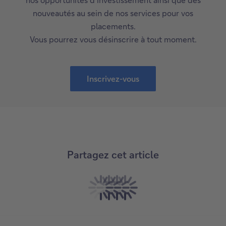
nouveautés au sein de nos services pour vos
placements.
Vous pourrez vous désinscrire à tout moment.
Inscrivez-vous
I
n
s
c
r
i
Partagez cet article
v
e
z
C
C
C
C
-
e
e
e
e
v