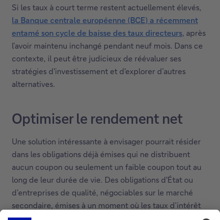
Si les taux à court terme restent actuellement élevés,
la Banque centrale européenne (BCE) a récemment
entamé son cycle de baisse des taux directeurs
, après
l’avoir maintenu inchangé pendant neuf mois. Dans ce
contexte, il peut être judicieux de réévaluer ses
stratégies d'investissement et d'explorer d’autres
alternatives.
Optimiser le rendement net
Une solution intéressante à envisager pourrait résider
dans les obligations déjà émises qui ne distribuent
aucun coupon ou seulement un faible coupon tout au
long de leur durée de vie. Des obligations d'État ou
d’entreprises de qualité, négociables sur le marché
secondaire, émises à un moment où les taux d’intérêt
étaient bien plus bas qu’aujourd’hui, peuvent