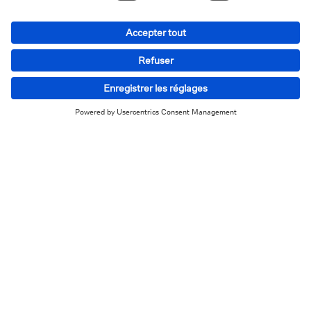
Pourquoi ces obligations sont-
elles actuellement moins
chères ?
Cette fenêtre d’opportunité est due à l’augmentation
depuis début 2022 des taux d'intérêt de marché, ce
qui pousse à la hausse les coupons des obligations
émises depuis lors, rendant ainsi les anciennes
comparativement moins attractives et donc moins
chères. L'achat de ces obligations à prix réduit permet
de bénéficier d'un gain à l'échéance, exempté de
précompte mobilier. Si les taux de marché venaient à
baisser, le prix de ces obligations remonterait et cette
fenêtre d’opportunité se refermerait.
Ces obligations offrent des échéances variées (par
exemple de 6 à 18 mois après l’échéance du bon d'État