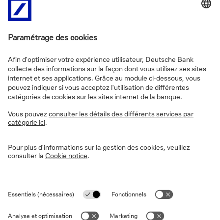
aujourd'hui être achetées sur le marché secondaire à
des prix inférieurs à leur prix de remboursement. La
rémunération de l'investisseur provient alors
essentiellement de la différence entre la valeur d'achat
et la valeur de remboursement de l'obligation. À titre
d'exemple, considérons une obligation émise à 100 %,
acquise à 95 % de sa valeur nominale et remboursée à
100 % à l'échéance. La différence de 5 % entre le prix
d’achat et le prix de remboursement constitue le gain
réalisé. Un des avantages de cette stratégie est que ce
1
gain n'est pas soumis au précompte mobilier
, ce qui
contribue favorablement au rendement net de
2
l'investissement
. De plus, dans certains cas, certaines
de ces obligations bénéficient de notations aussi
bonnes, voire meilleures, que celles de l’État belge.