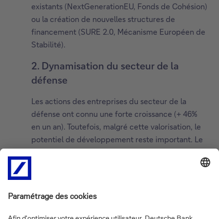
existants (NextGenerationEU, Fonds de Cohésion)
ou la création de nouvelles structures de
financement (SURE 2.0, Mécanisme Européen de
Stabilité).
2. Dynamisation du secteur de la
défense
Les actions des entreprises du secteur de la
défense ont connu une forte croissance (+ 46%
en un an). Toutefois, malgré cette valorisation, le
potentiel de développement reste important. Le
marché européen, actuellement fragmenté, doit
gagner en cohérence et en compétitivité face
aux Etats-Unis.
3. Coordination politique et
industrielle