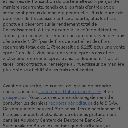
et les frais de transaction du portefeuille sont perçus de
manière récurrente, tandis que les frais d'entrée et de
sortie sont perçus de manière ponctuelle. Plus la durée de
détention de l'investissement sera courte, plus les frais
ponctuels pèseront sur le rendement total de
l'investissement. A titre d'exemple; le coût de détention
annuel pour un investissement dans un fonds avec des frais
d'entrée de 1,5% (pas de frais de sortie), et des frais
récurrents totaux de 1,75%; serait de 3,25% pour une vente
après 1 an; de 2,25% pour une vente après 3 ans et de
2,05% pour une vente après 5 ans. Le document "frais et
taxes" précontractuel renseigne à l’investisseur de manière
plus précise et chiffrée les frais applicables.
Avant de souscrire, vous avez l'obligation de prendre
connaissance du
Document d'Informations Clés
et du
Ce
prospectus
. Nous vous recommandons également de
lien
Ce
consulter les derniers
rapports périodiques
de la SICAV.
ouvrira
lien
Ce
Ces documents peuvent être consultés en néerlandais et
dans
ouvrira
lien
français sur deutschebank.be ou obtenus gratuitement
une
dans
ouvrira
dans les Advisory Centers de Deutsche Bank AG
nouvelle
une
dans
Succursale de Bruxelles, en tant que distributeur, et