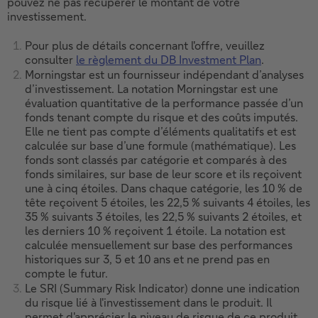
pouvez ne pas récupérer le montant de votre
investissement.
Pour plus de détails concernant l'offre, veuillez
consulter
le règlement du DB Investment Plan
.
Ce
Morningstar est un fournisseur indépendant d’analyses
lien
d’investissement. La notation Morningstar est une
ouvrira
évaluation quantitative de la performance passée d’un
dans
fonds tenant compte du risque et des coûts imputés.
une
Elle ne tient pas compte d’éléments qualitatifs et est
nouvelle
calculée sur base d’une formule (mathématique). Les
fenêtre.
fonds sont classés par catégorie et comparés à des
fonds similaires, sur base de leur score et ils reçoivent
une à cinq étoiles. Dans chaque catégorie, les 10 % de
tête reçoivent 5 étoiles, les 22,5 % suivants 4 étoiles, les
35 % suivants 3 étoiles, les 22,5 % suivants 2 étoiles, et
les derniers 10 % reçoivent 1 étoile. La notation est
calculée mensuellement sur base des performances
historiques sur 3, 5 et 10 ans et ne prend pas en
compte le futur.
Le SRI (Summary Risk Indicator) donne une indication
du risque lié à l'investissement dans le produit. Il
permet d'apprécier le niveau de risque de ce produit