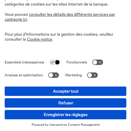
de souscription et de rachats que le fonds réel. La
surperformance générée par le fonds réel à une date
donnée s’entend comme étant la différence positive
entre l’actif net de ce fonds et l’actif net du fonds fictif
à la même date. Si cette différence est négative, ce
montant constitue une sous-performance qu’il
conviendra de rattraper au cours des années suivantes
avant de pouvoir provisionner à nouveau au titre de la
commission de (sur)performance. La méthodologie de
calcul précise de la potentielle commission de
(sur)performance pour un fonds déterminé est décrite
dans le Document d'Informations Clés et dans le
prospectus du fonds.
Le swing pricing désigne un processus par lequel la
valeur nette d'inventaire (VNI) d'un fonds est ajustée
pour refléter les coûts de transaction causés par les
entrées et sorties dans ce fonds, à charge des
investisseurs entrants et sortants. Le swing pricing peut
être un mécanisme utile pour protéger les intérêts des
investisseurs existants de l'impact négatif sur la valeur
nette d'inventaire. Veuillez consulter le prospectus du
fonds pour connaître les conditions exactes