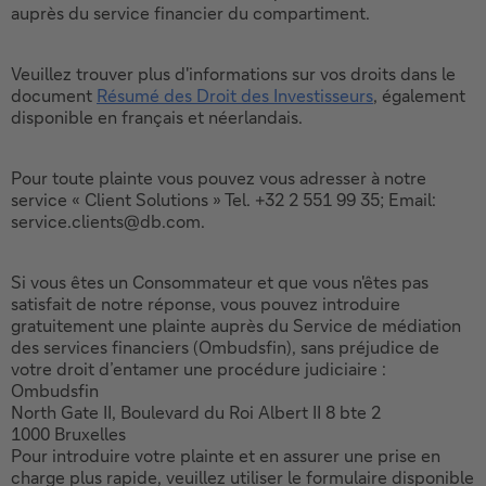
fenêtre.
nouvelle
une
auprès du service financier du compartiment.
fenêtre.
nouvelle
fenêtre.
Veuillez trouver plus d'informations sur vos droits dans le
document
Résumé des Droit des Investisseurs
, également
Ce
disponible en français et néerlandais.
lien
ouvrira
dans
Pour toute plainte vous pouvez vous adresser à notre
une
service « Client Solutions » Tel. +32 2 551 99 35; Email:
nouvelle
service.clients@db.com.
fenêtre.
Si vous êtes un Consommateur et que vous n'êtes pas
satisfait de notre réponse, vous pouvez introduire
gratuitement une plainte auprès du Service de médiation
des services financiers (Ombudsfin), sans préjudice de
votre droit d’entamer une procédure judiciaire :
Ombudsfin
North Gate II, Boulevard du Roi Albert II 8 bte 2
1000 Bruxelles
Pour introduire votre plainte et en assurer une prise en
charge plus rapide, veuillez utiliser le formulaire disponible