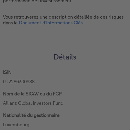
performance de l'investissement.
Vous retrouverez une description détaillée de ces risques
dans le
Document d'Informations Clés
.
Ce
lien
ouvrira
dans
une
Détails
nouvelle
fenêtre.
ISIN
LU2286300988
Nom de la SICAV ou du FCP
Allianz Global Investors Fund
Nationalité du gestionnaire
Luxembourg