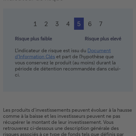
1
2
3
4
5
6
7
Risque plus faible
Risque plus elevé
L'indicateur de risque est issu du
Document
d'Information Clés
et part de l'hypothèse que
Ce lien ouvrira dans une
vous conservez le produit (au moins) durant la
nouvelle fenêtre.
période de détention recommandée dans celui-
ci.
Les produits d’investissements peuvent évoluer à la hausse
comme à la baisse et les investisseurs peuvent ne pas
récupérer le montant de leur investissement. Vous
retrouverez ci-dessous une description générale des
risques associés à ce type de fonds tels que définis par