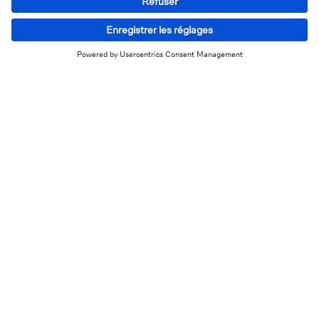
En savoir plus sur Deutsche Bank
Pourquoi choisir Deutsche Bank ?
Nos outils
A propos de nous
Jobs
Documents et tarifs
Deutsche Bank group
En quoi pouvons-nous vous aider?
Victime de fraude ?
Self-service
Trouver une agence