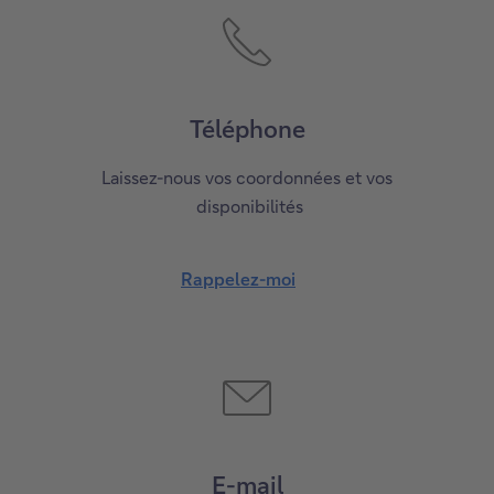
dans
une
nouvelle
fenêtre.
Téléphone
Laissez-nous vos coordonnées et vos
disponibilités
Rappelez-moi
E-mail