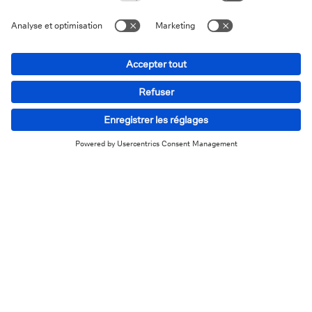
Victime de fraude ?
Self-service
Trouver une agence
Envoyer un message
Nous téléphoner
FAQs
Informations sur le site
Vie privée
Disclaimer
Informations légales
Cookies
Déclaration d'accessibilité