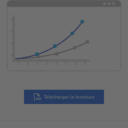
Télécharger la brochure
Ce
lien
ouvrira