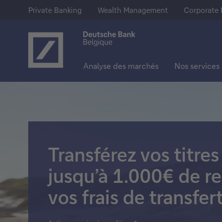
Private Banking
Wealth Management
Corporate 
Analyse des marchés
Nos services
Notre offre
Epargne & Investissements
En savoir plus sur Deutsche Ba
Private Banking
Comptes d'épargne
A propos de nous
Wealth Management
Comptes à terme
Deutsche Bank Group
Transférez vos titres
Corporate Banking
Actions
Presse
jusqu’à 1.000€ de 
Trackers
Jobs
vos frais de transfer
Fonds
Obligations