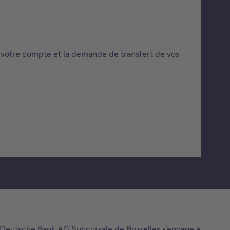
votre compte et la demande de transfert de vos
et Deutsche Bank AG Succursale de Bruxelles s’engage à