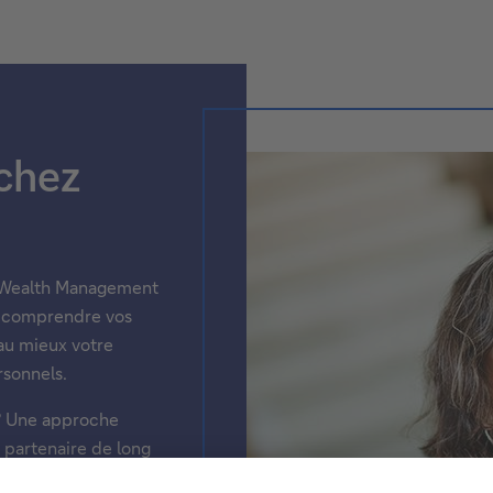
 chez
u Wealth Management
 à comprendre vos
au mieux votre
rsonnels.
? Une approche
n partenaire de long
n acteur