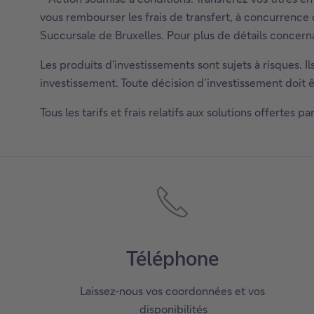
vous rembourser les frais de transfert, à concurrenc
Succursale de Bruxelles. Pour plus de détails concernan
C
e
Les produits d'investissements sont sujets à risques. 
l
investissement. Toute décision d’investissement doit êt
i
Tous les tarifs et frais relatifs aux solutions offertes 
e
n
o
u
v
r
i
r
Téléphone
a
d
Laissez-nous vos coordonnées et vos
a
disponibilités