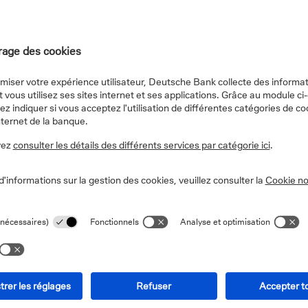
vec votre banquier.
sons de gestion
 nous permettent de
tions qualitatives
nseils pour établir
vos intérêts.